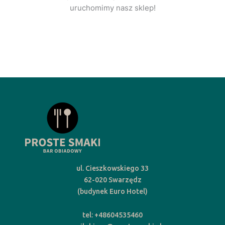
uruchomimy nasz sklep!
ul. Cieszkowskiego 33
62-020 Swarzędz
(budynek Euro Hotel)
tel: +48604535460