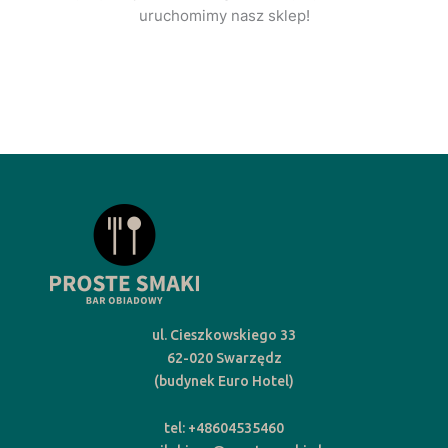
uruchomimy nasz sklep!
ul. Cieszkowskiego 33
62-020 Swarzędz
(budynek Euro Hotel)
tel: +48604535460